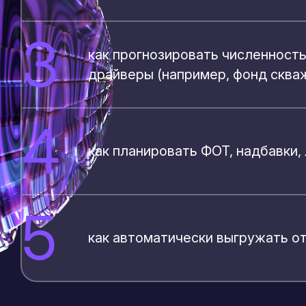
3
как прогнозировать численност
драйверы (например, фонд скваж
4
как планировать ФОТ, надбавки,
5
как автоматически выгружать от