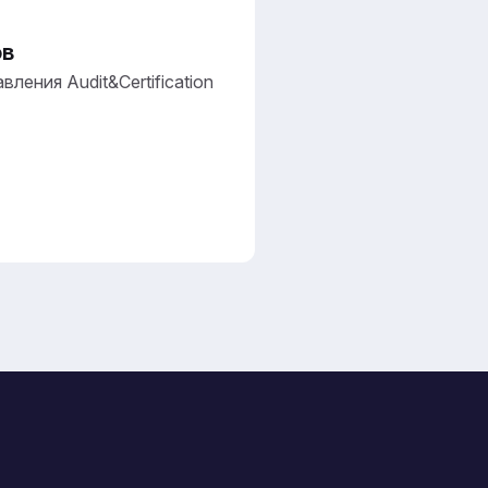
ов
ления Audit&Certification