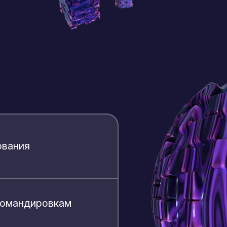
ования
 командировкам