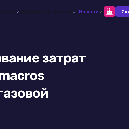
Партнеры
ешения
О компании
Новости
Свя
ование затрат
imacros
газовой