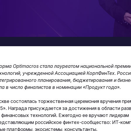
форма
Optimacros стала лауреатом национальной премии
хнологий, учрежденной Ассоциацией КорпФинТех. Росс
нтегрированного планирования, бюджетирования и бизне
а в число финалистов в номинации «Продукт года».
скве состоялась торжественная церемония вручения пре
5». Награда присуждается за достижения в области раз
 финансовых технологий. Ежегодно ее вручают лидерам
редставляющим российское финтех-сообщество: ИТ-комп
ые платформы, экосистемы, консультанты.