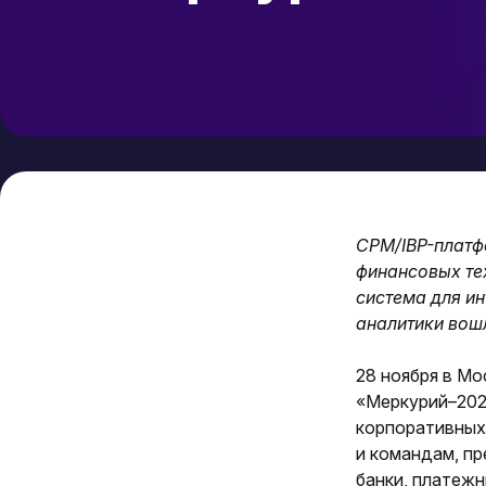
CPM/
IBP-плат
финансовых те
система для и
аналитики вошл
28 ноября в Мо
«Меркурий–202
корпоративных
и командам, п
банки, платежн