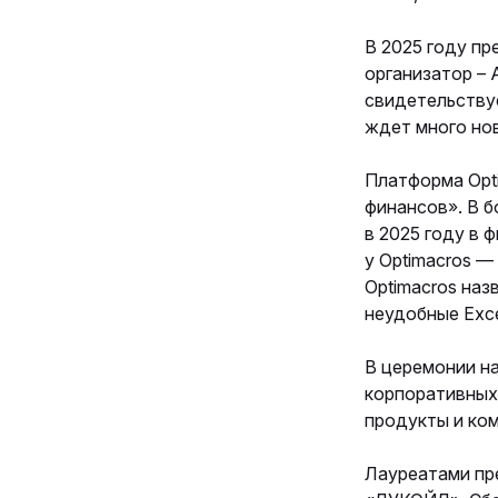
В 2025 году пр
организатор – 
свидетельствуе
ждет много нов
Платформа Opt
финансов». В б
в 2025 году в 
у Optimacros —
Optimacros наз
неудобные Exc
В церемонии на
корпоративных
продукты и ком
Лауреатами пре