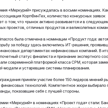
емия «Меркурий» присуждалась в восьми номинациях. Ка
Ассоциация КорпФинТех, количество конкурсных заявок
т о том, что «рынок активно развивается и в следующем
ых проектов, отличных продуктов и великолепных коман
imacros была отмечена в номинации «Продукт года: авт
орьбу за победу здесь включились ИТ‑решения, проявив
финансовых департаментах нефинансовых компаний. В ит
 почетный статус финалиста и признание экспертного со
вали современной платформой класса CPM, которая заме
el-модели и устаревшие системы планирования.
граждения приняли участие более 150 лидеров мнений р
 финансовых технологий. Компетентное жюри выбирало 
анды, показавшие себя с лучшей стороны.
мии «Меркурий» в номинациях «Проект года» стали: Бан