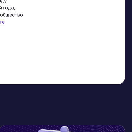
аду
й года,
ообщество
те