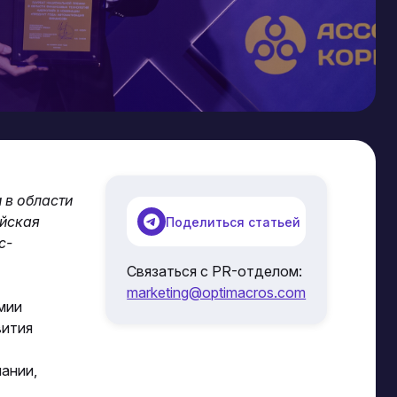
 в области
ийская
Поделиться статьей
с-
Связаться с PR-отделом:
marketing@optimacros.com
мии
вития
ании,