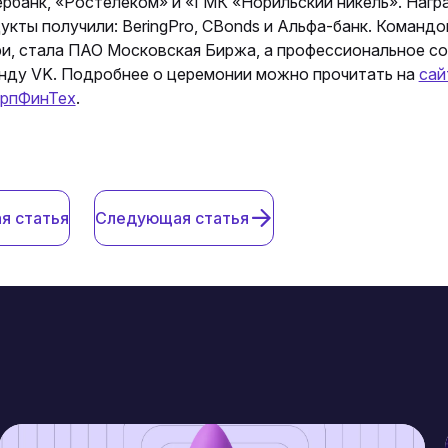
рбанк, «Ростелеком» и «ГМК «Норильский никель». Нагр
укты получили: BeringPro, CBonds и Альфа-банк. Командо
и, стала ПАО Московская Биржа, а профессиональное с
нду VK. Подробнее о церемонии можно прочитать на
сай
орпФинТех
.
я статья
Следующая статья