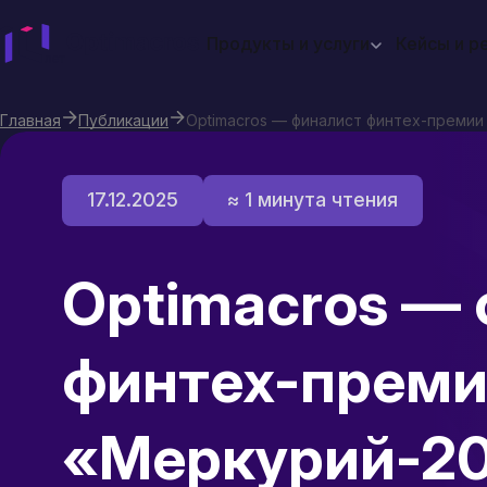
Продукты и услуги
Кейсы и р
Главная
Публикации
Optimacros — финалист финтех-премии
17.12.2025
≈ 1 минута чтения
Optimacros —
финтех-преми
«Меркурий‑2