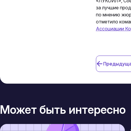
«ЛУКОЙЛ», Сбе
за лучшие прод
по мнению жюр
отметило кома
Ассоциации К
Предыдуща
Может быть интересно