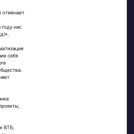
к отмечает
 году нас
д!».
оматизация
шие себя
оге
общества.
няет
ынка
проекты,
к ВТБ,