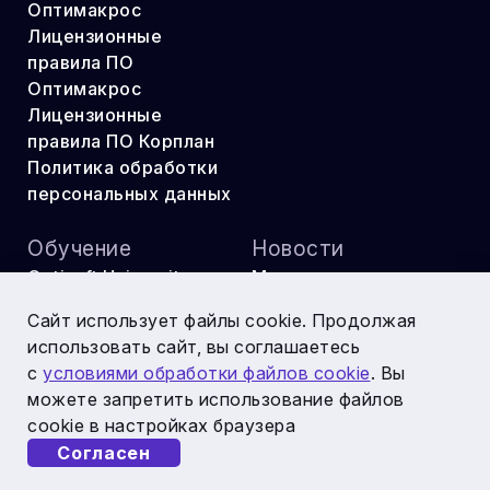
Оптимакрос
Лицензионные
правила ПО
Оптимакрос
Лицензионные
правила ПО Корплан
Политика обработки
персональных данных
Обучение
Новости
Optisoft University
Мероприятия
ОМ Практикум
Публикации
Сайт использует файлы cookie. Продолжая
Оптикон
использовать сайт, вы соглашаетесь
с
условиями обработки файлов cookie
. Вы
можете запретить использование файлов
cookie в настройках браузера
Соцсети и ресурсы
Согласен