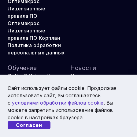
Оптимакрос
Лицензионные
правила ПО
Оптимакрос
Лицензионные
правила ПО Корплан
Политика обработки
персональных данных
Обучение
Новости
Optisoft University
Мероприятия
ОМ Практикум
Публикации
Сайт использует файлы cookie. Продолжая
Оптикон
использовать сайт, вы соглашаетесь
с
условиями обработки файлов cookie
. Вы
можете запретить использование файлов
cookie в настройках браузера
Соцсети и ресурсы
Согласен