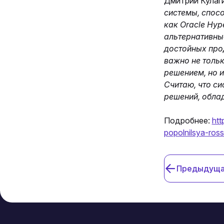
Дмитрий Кулаги
системы, спос
как Oracle Hyp
альтернативны
достойных про
важно не толь
решением, но 
Считаю, что с
решений, обла
Подробнее:
htt
popolnilsya-ros
Предыдуща