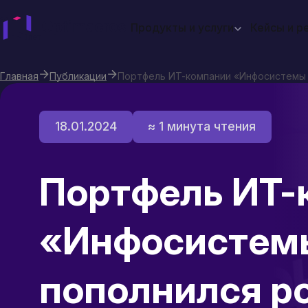
Продукты и услуги
Кейсы и р
Главная
Публикации
Портфель ИТ-компании «Инфосистемы 
18.01.2024
≈ 1 минута чтения
Портфель ИТ-
«Инфосистем
пополнился р