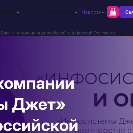
Партнеры
ешения
О компании
Новости
Свя
Джет» пополнился российской платформой Optimacros
компании
ы Джет»
оссийской