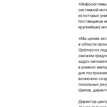
«Инфосистемы Д
системной инте
из которых ун
поставщиков и
крупнейших инт
«
Мы ценим экс
в области прои
Optimacros по
сможем предло
задач автомат
в рамках импо
для построени
возможно созд
локальных рез
Шилов, директо
Директор цент