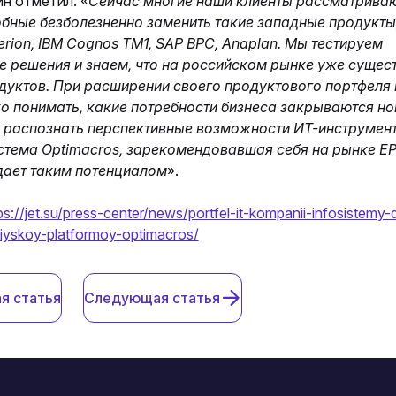
н отметил: «
Сейчас многие наши клиенты рассматрива
обные безболезненно заменить такие западные продукты
erion, IBM Cognos TM1, SAP BPC, Anaplan. Мы тестируем
е решения и знаем, что на российском рынке уже сущест
дуктов. При расширении своего продуктового портфеля
ко понимать, какие потребности бизнеса закрываются н
и распознать перспективные возможности ИТ-инструмент
истема Optimacros, зарекомендовавшая себя на рынке E
дает таким потенциалом
».
ps://jet.su/press-center/news/portfel-it-kompanii-infosistemy-
siyskoy-platformoy-optimacros/
я статья
Следующая статья