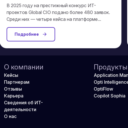
В 2025 году на престижный конкурс ИТ-
проектов Global CIO подано более 480 заявок.
Среди них — четыре кейса на платформе...
Подробнее
О компании
Продукты
Кейсы
Application Ma
Партнерам
Opti Intelligenc
Отзывы
OptiFlow
Карьера
Copilot Sophia
Сведения об ИТ-
деятельности
О нас