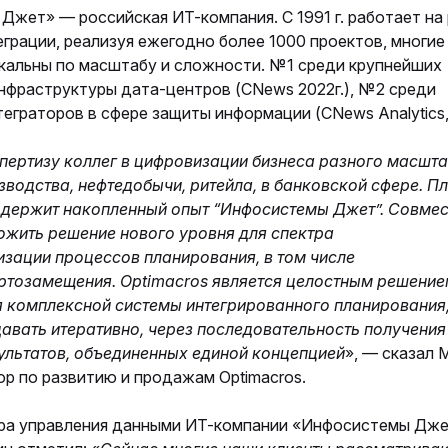
жет» — российская ИТ-компания. С 1991 г. работает на
грации, реализуя ежегодно более 1000 проектов, многие
икальны по масштабу и сложности. №1 среди крупнейших
нфраструктуры дата-центров (CNews 2022г.), №2 среди
еграторов в сфере защиты информации (CNews Analytics, 
пертизу коллег в цифровизации бизнеса разного масшт
зводства, нефтедобычи, ритейла, в банковской сфере. 
ддержит накопленный опыт “Инфосистемы Джет”. Совме
жить решение нового уровня для спектра
изации процессов планирования, в том числе
ртозамещения. Optimacros является целостным решение
я комплексной системы интегрированного планирования
авать итеративно, через последовательность получени
ультатов, объединенных единой концепцией
», — сказал 
р по развитию и продажам Optimacros.
ра управления данными ИТ-компании «Инфосистемы Дж