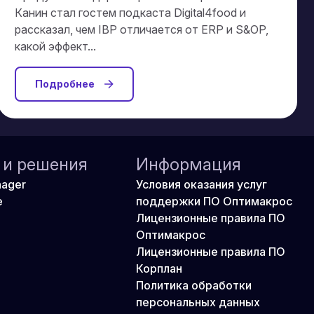
Канин стал гостем подкаста Digital4food и
рассказал, чем IBP отличается от ERP и S&OP,
какой эффект...
Подробнее
 и решения
Информация
nager
Условия оказания услуг
e
поддержки ПО Оптимакрос
Лицензионные правила ПО
Оптимакрос
Лицензионные правила ПО
Корплан
Политика обработки
персональных данных