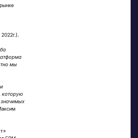
 рынке
2022г.).
аба
Платформа
стно мы
м
, которую
я значимых
Максим
ет»