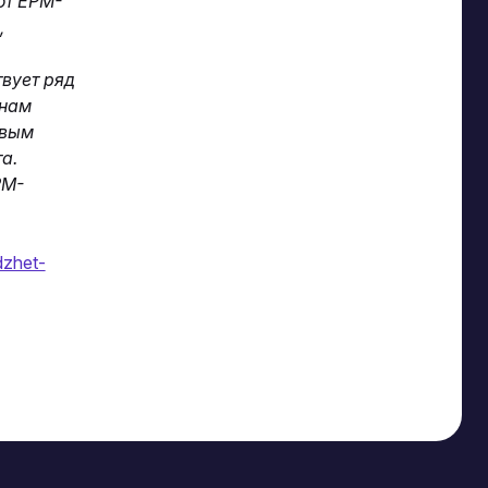
ют EPM-
,
вует ряд
 нам
овым
а.
PM-
dzhet-