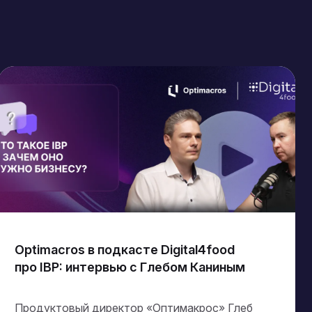
Optimacros в подкасте Digital4food
про IBP: интервью с Глебом Каниным
Продуктовый директор «Оптимакрос» Глеб